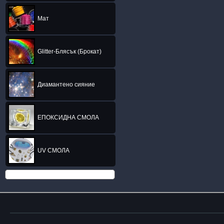
Мат
Glitter-Блясък (Брокат)
Диамантено сияние
ЕПОКСИДНА СМОЛА
UV СМОЛА