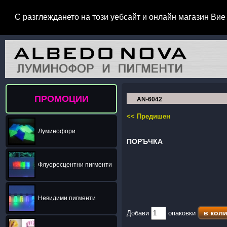
С разглеждането на този уебсайт и онлайн магазин Вие 
ПРОМОЦИИ
AN-6042
<< Предишен
Луминофори
ПОРЪЧКА
Флуоресцентни пигменти
Невидими пигменти
Добави
опаковки