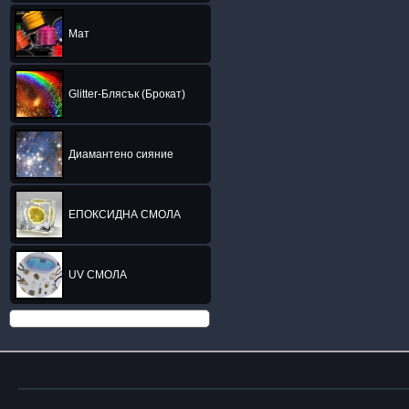
Мат
Glitter-Блясък (Брокат)
Диамантено сияние
ЕПОКСИДНА СМОЛА
UV СМОЛА