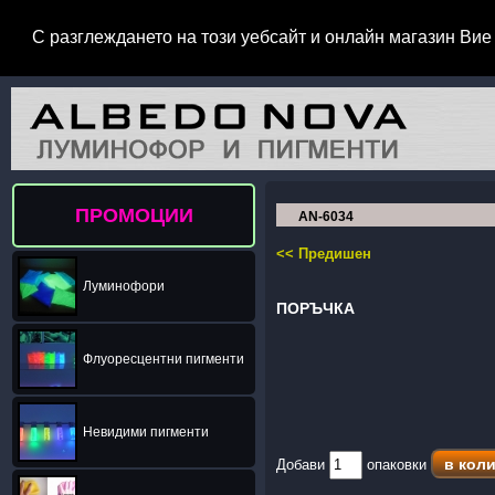
С разглеждането на този уебсайт и онлайн магазин Вие 
ПРОМОЦИИ
AN-6034
<< Предишен
Луминофори
ПОРЪЧКА
Флуоресцентни пигменти
Невидими пигменти
Добави
опаковки