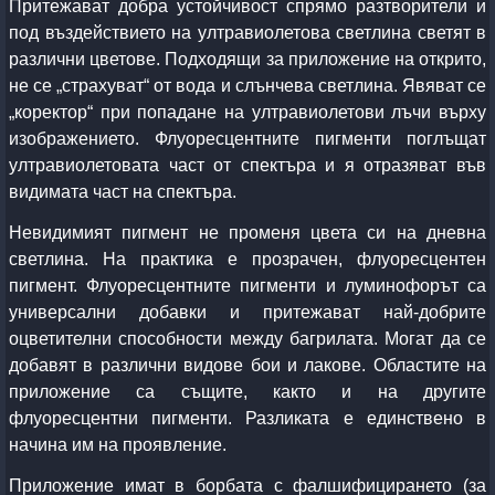
Притежават добра устойчивост спрямо разтворители и
под въздействието на ултравиолетова светлина светят в
различни цветове. Подходящи за приложение на открито,
не се „страхуват“ от вода и слънчева светлина. Явяват се
„коректор“ при попадане на ултравиолетови лъчи върху
изображението. Флуоресцентните пигменти поглъщат
ултравиолетовата част от спектъра и я отразяват във
видимата част на спектъра.
Невидимият пигмент не променя цвета си на дневна
светлина. На практика е прозрачен, флуоресцентен
пигмент. Флуоресцентните пигменти и луминофорът са
универсални добавки и притежават най-добрите
оцветителни способности между багрилата. Могат да се
добавят в различни видове бои и лакове. Областите на
приложение са същите, както и на другите
флуоресцентни пигменти. Разликата е единствено в
начина им на проявление.
Приложение имат в борбата с фалшифицирането
(
за