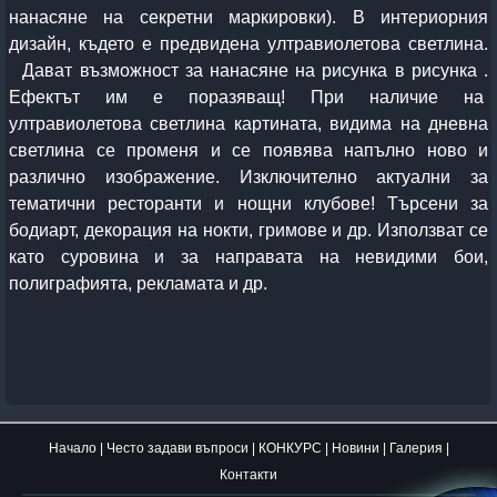
нанасяне на секретни маркировки
)
. В интериорния
дизайн, където е предвидена ултравиолетова светлина.
Дават възможност за нанасяне на рисунка в рисунка .
Ефектът им е поразяващ! При наличие на
ултравиолетова светлина картината, видима на дневна
светлина се променя и се появява напълно ново и
различно изображение. Изключително актуални за
тематични ресторанти и нощни клубове! Търсени за
бодиарт, декорация на нокти, гримове и др. Използват се
като суровина и за направата на невидими бои,
полиграфията, рекламата и др.
Начало
|
Често задави въпроси
|
КОНКУРС
|
Новини
|
Галерия
|
Контакти