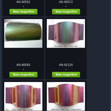
AN-90552
AN-90572
-
-
AN-90593
AN-92125
-
-