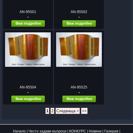
AN-95501
AN-95502
-
-
AN-95504
AN-95525
-
-
1
2
Следваща >
>>
Начало
|
Често задави въпроси
|
КОНКУРС
|
Новини
|
Галерия
|