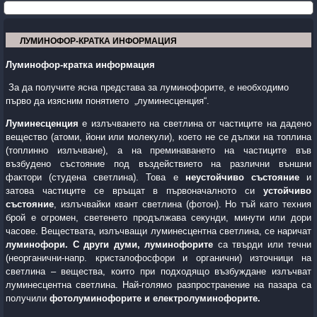
ЛУМИНОФОР-КРАТКА ИНФОРМАЦИЯ
Л
уминофор-кратка информация
За да получите ясна представа за луминофорите, е необходимо
първо да изясним понятието
„луминесценция“.
Луминесценция
е излъчването на светлина от частиците на дадено
вещество (атоми, йони или молекули), което не се дължи на топлина
(топлинно излъчване), а на преминаването на частиците във
възбудено състояние под въздействието на различни външни
фактори (студена светлина). Това е
неустойчиво състояние
и
затова частиците се връщат в първоначалното си
устойчиво
състояние
, излъчвайки квант светлина (фотон). Но тъй като техния
брой е огромен, светенето продължава секунди, минути или дори
часове. Веществата, излъчващи луминесцентна светлина, се наричат
луминофори. С други думи,
луминофорите
са твърди или течни
(неорганични-напр. кристалофосфори и органични) източници на
светлина – вещества, които при подходящо възбуждане излъчват
луминесцентна светлина. Най-голямо разпространение на пазара са
получили
фотолуминофорите и електролуминофорите.