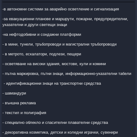
-в автономни системи за аварийно осветление и сигнализация
-за евакуационни планове и маршрути, пожарни, предупредителни,
указателни и други светещи знаци
-на нефтодобивни и сондажни платформи
- в мини, тунели, тръбопроводи и магистрални тръбопроводи
- в метрото, ескалатори, подлези, пещери
- осветяване на високи здания, мостове, кули и комини
- пътна маркировка, пътни знаци, информационно-указателни табели
- идентификационни знаци на транспортни средства
- шамандури
- външна реклама
- текстил и полиграфия
- специално облекло и спасителни плавателни средства
- декоративна козметика, детски и коледни играчки, сувенири