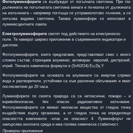
Фотолуминофорите
се възбуждат от погълната светлина. При тях
дължината на погълнатата светлина винаги е по-малка от дължината
на излъчената – например поглъща се ултравиолетово лъчение, а се
излъчва видима светлина. Такива луминофори се използват в
луминесцентните лампи.
Електролуминофорите
светят под действието на електрическо
поле. Те намират широко приложение в съвременните индикатори и
дисплеи.
Фотолуминофорите, които предлагаме, представляват смес с много
сложен състав: стронциев алуминат, активиран европий, диспрозий,
итрий. Тяхната химическа формула е
(SrAl2O4):Eu,Dy,Y.
Фотолуминофорите на основата на алуминати са инертни спрямо
вода и разтворители, устойчиви са към различни облъчвания и имат
послесветене до 20 часа.
Луминофорите по своята природа са са нетоксични, пожаро – и
взривобезопасни, без опасно радиоактивно излъчване.
Фотолуминофорите се явяват неопасни вещества от гледна точка
въздействие върху организма, а от гледна точка на определящи
опасността компоненти –клас на опасност 4. Луминофорът не
замърсява околната среда и има голяма химическа стабилност.
Примерни приложения